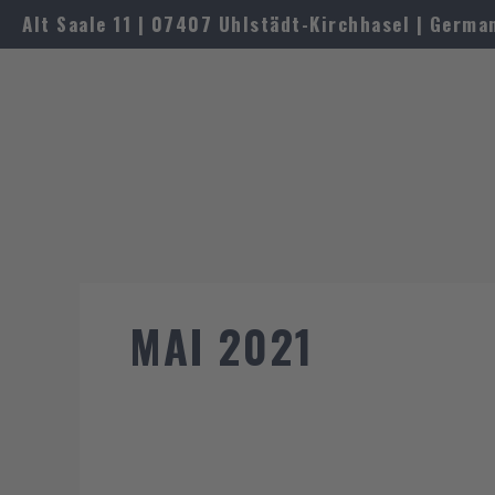
Zum
Alt Saale 11 | 07407 Uhlstädt-Kirchhasel | Germa
Inhalt
springen
MAI 2021