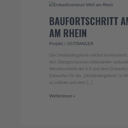
Baufortschritt
am
BAUFORTSCHRITT AM
Großprojekt
in
M RHEIN
Weil
am
Projekt
/
OUTRANGER
Rhein
Die Dreiländergalerie wächst kontinuierl
den Obergeschossen miteinander verbund
Wendeschleife der S 8 und dem Einkaufsze
Entwurfes für die „Dreiländergalerie“ in W
zu stärken und dem […]
Weiterlesen »