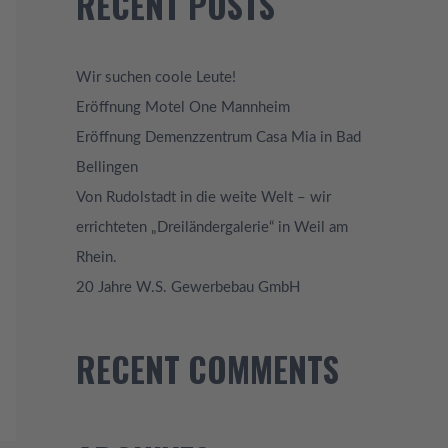
RECENT POSTS
e
n
n
Wir suchen coole Leute!
a
c
Eröffnung Motel One Mannheim
h
Eröffnung Demenzzentrum Casa Mia in Bad
:
Bellingen
Von Rudolstadt in die weite Welt – wir
errichteten „Dreiländergalerie“ in Weil am
Rhein.
20 Jahre W.S. Gewerbebau GmbH
RECENT COMMENTS