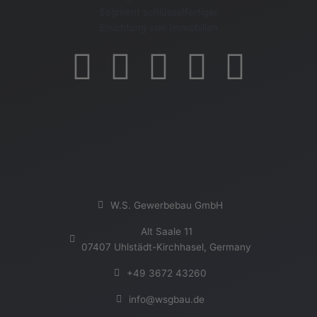
F
I
X
L
Y
a
n
i
i
o
c
s
n
n
u
e
t
g
k
t
b
a
e
u
W.S. Gewerbebau GmbH
o
g
d
b
Alt Saale 11
07407 Uhlstädt-Kirchhasel, Germany
o
r
i
e
+49 3672 43260
k
a
n
info@wsgbau.de