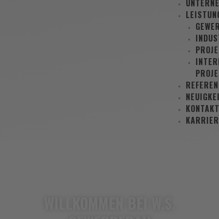
UNTERN
LEISTUN
GEWE
INDUS
PROJ
INTER
PROJE
REFEREN
NEUIGKE
KONTAK
KARRIER
WILLKOMMEN BEI W.S.