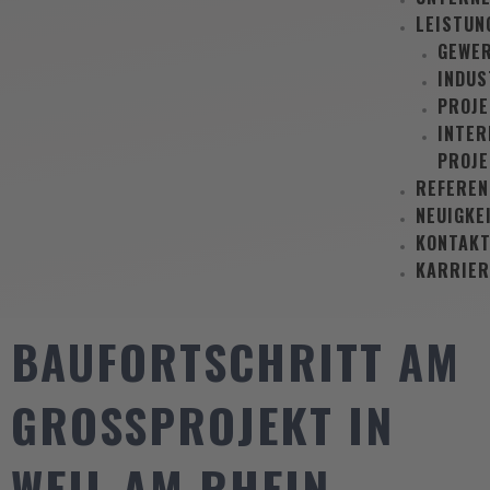
LEISTUN
GEWE
INDUS
PROJ
INTER
PROJE
REFEREN
NEUIGKE
KONTAK
KARRIER
BAUFORTSCHRITT AM
GROSSPROJEKT IN W
EIL AM RHEIN