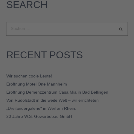
SEARCH
S
u
c
h
RECENT POSTS
e
n
n
a
Wir suchen coole Leute!
c
Eröffnung Motel One Mannheim
h
:
Eröffnung Demenzzentrum Casa Mia in Bad Bellingen
Von Rudolstadt in die weite Welt – wir errichteten
„Dreiländergalerie“ in Weil am Rhein.
20 Jahre W.S. Gewerbebau GmbH