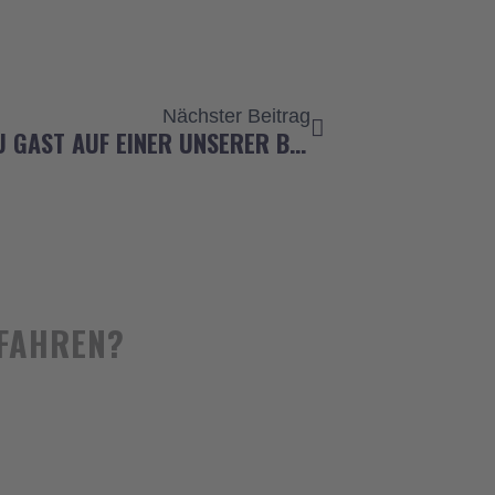
Nächster
Nächster Beitrag
“DIE SENDUNG MIT DER MAUS” ZU GAST AUF EINER UNSERER BAUSTELLEN
RFAHREN?