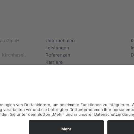
bau GmbH
Unternehmen
K
Leistungen
I
-Kirchhasel,
Referenzen
D
Karriere
60
Neuigkeiten
de