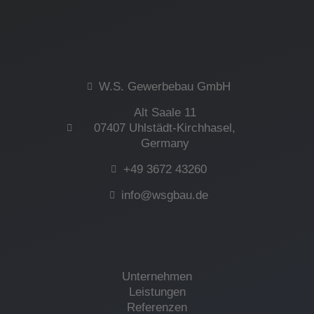
c
s
n
n
u
e
t
g
k
t
b
a
e
u
W.S. Gewerbebau GmbH
o
g
d
b
Alt Saale 11
07407 Uhlstädt-Kirchhasel,
Germany
o
r
i
e
+49 3672 43260
k
a
n
info@wsgbau.de
m
Unternehmen
Leistungen
Referenzen