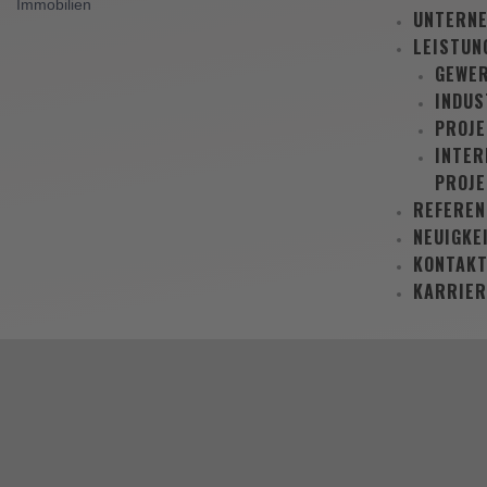
UNTERN
LEISTUN
GEWE
INDUS
PROJ
INTER
PROJE
REFEREN
NEUIGKE
KONTAK
KARRIER