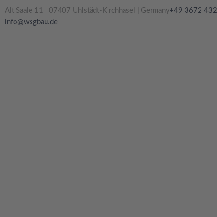
Zum
Alt Saale 11 | 07407 Uhlstädt-Kirchhasel | Germany
+49 3672 43
Inhalt
info@wsgbau.de
springen